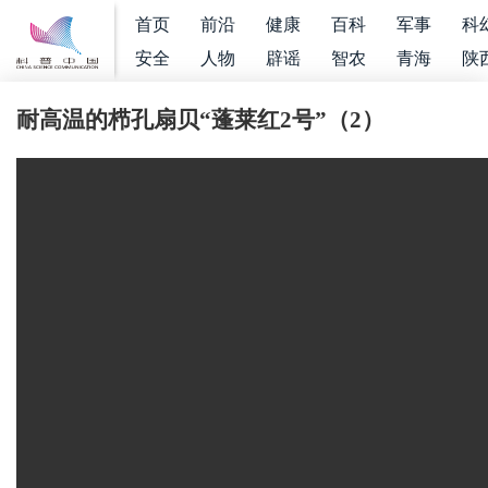
首页
前沿
健康
百科
军事
科
安全
人物
辟谣
智农
青海
陕
耐高温的栉孔扇贝“蓬莱红2号”（2）